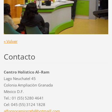
« Volver
Contacto
Centro Holístico Al–Ram
Lago Neuchatel 45
Colonia Ampliaciòn Granada
Mèxico D.F.
Tel.: 01 (55) 5280 4641
Cel: 045 (55) 3124 1828
alfonsor
amirezgh
@hotmail
l.com